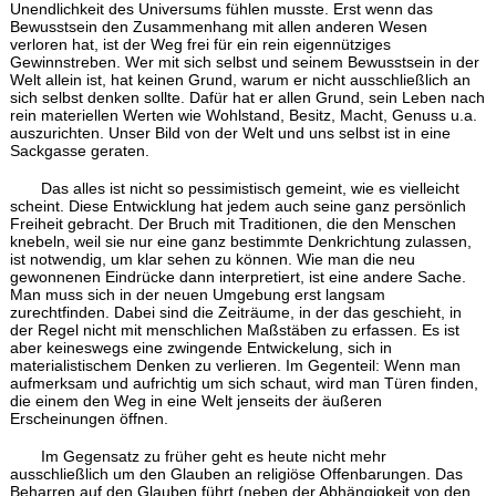
Unendlichkeit des Universums fühlen musste. Erst wenn das
Bewusstsein den Zusammenhang mit allen anderen Wesen
verloren hat, ist der Weg frei für ein rein eigennütziges
Gewinnstreben. Wer mit sich selbst und seinem Bewusstsein in der
Welt allein ist, hat keinen Grund, warum er nicht ausschließlich an
sich selbst denken sollte. Dafür hat er allen Grund, sein Leben nach
rein materiellen Werten wie Wohlstand, Besitz, Macht, Genuss u.a.
auszurichten. Unser Bild von der Welt und uns selbst ist in eine
Sackgasse geraten.
Das alles ist nicht so pessimistisch gemeint, wie es vielleicht
scheint. Diese Entwicklung hat jedem auch seine ganz persönlich
Freiheit gebracht. Der Bruch mit Traditionen, die den Menschen
knebeln, weil sie nur eine ganz bestimmte Denkrichtung zulassen,
ist notwendig, um klar sehen zu können. Wie man die neu
gewonnenen Eindrücke dann interpretiert, ist eine andere Sache.
Man muss sich in der neuen Umgebung erst langsam
zurechtfinden. Dabei sind die Zeiträume, in der das geschieht, in
der Regel nicht mit menschlichen Maßstäben zu erfassen. Es ist
aber keineswegs eine zwingende Entwickelung, sich in
materialistischem Denken zu verlieren. Im Gegenteil: Wenn man
aufmerksam und aufrichtig um sich schaut, wird man Türen finden,
die einem den Weg in eine Welt jenseits der äußeren
Erscheinungen öffnen.
Im Gegensatz zu früher geht es heute nicht mehr
ausschließlich um den Glauben an religiöse Offenbarungen. Das
Beharren auf den Glauben führt (neben der Abhängigkeit von den