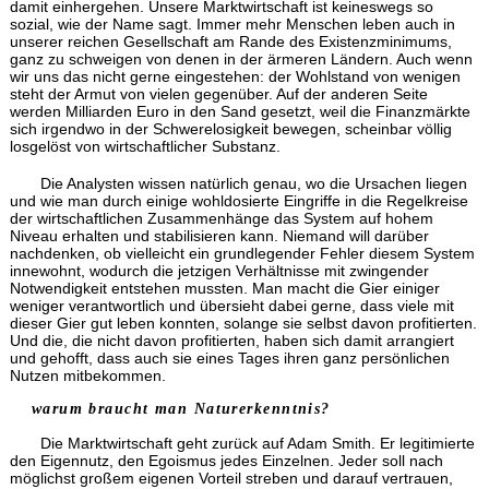
damit einhergehen. Unsere Marktwirtschaft ist keineswegs so
sozial, wie der Name sagt. Immer mehr Menschen leben auch in
unserer reichen Gesellschaft am Rande des Existenzminimums,
ganz zu schweigen von denen in der ärmeren Ländern. Auch wenn
wir uns das nicht gerne eingestehen: der Wohlstand von wenigen
steht der Armut von vielen gegenüber. Auf der anderen Seite
werden Milliarden Euro in den Sand gesetzt, weil die Finanzmärkte
sich irgendwo in der Schwerelosigkeit bewegen, scheinbar völlig
losgelöst von wirtschaftlicher Substanz.
Die Analysten wissen natürlich genau, wo die Ursachen liegen
und wie man durch einige wohldosierte Eingriffe in die Regelkreise
der wirtschaftlichen Zusammenhänge das System auf hohem
Niveau erhalten und stabilisieren kann. Niemand will darüber
nachdenken, ob vielleicht ein grundlegender Fehler diesem System
innewohnt, wodurch die jetzigen Verhältnisse mit zwingender
Notwendigkeit entstehen mussten. Man macht die Gier einiger
weniger verantwortlich und übersieht dabei gerne, dass viele mit
dieser Gier gut leben konnten, solange sie selbst davon profitierten.
Und die, die nicht davon profitierten, haben sich damit arrangiert
und gehofft, dass auch sie eines Tages ihren ganz persönlichen
Nutzen mitbekommen.
warum braucht man Naturerkenntnis?
Die Marktwirtschaft geht zurück auf Adam Smith. Er legitimierte
den Eigennutz, den Egoismus jedes Einzelnen. Jeder soll nach
möglichst großem eigenen Vorteil streben und darauf vertrauen,