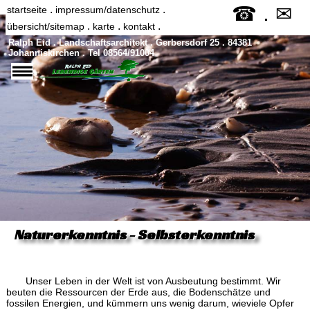
.
☎
✉
.
.
startseite
impressum/datenschutz
.
.
.
übersicht/sitemap
karte
kontakt
Ralph Eid . Landschaftsarchitekt . Gerbersdorf 25 . 84381
Johanniskirchen . Tel 08564/91004
Naturerkenntnis - Selbsterkenntnis
Unser Leben in der Welt ist von Ausbeutung bestimmt. Wir
beuten die Ressourcen der Erde aus, die Bodenschätze und
fossilen Energien, und kümmern uns wenig darum, wieviele Opfer