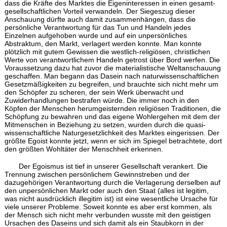
dass die Kräfte des Marktes die Eigeninteressen in einen gesamt-
gesellschaftlichen Vorteil verwandeln. Der Siegeszug dieser
Anschauung dürfte auch damit zusammenhängen, dass die
persönliche Verantwortung für das Tun und Handeln jedes
Einzelnen aufgehoben wurde und auf ein unpersönliches
Abstraktum, den Markt, verlagert werden konnte. Man konnte
plötzlich mit gutem Gewissen die westlich-religiösen, christlichen
Werte von verantwortlichem Handeln getrost über Bord werfen. Die
Voraussetzung dazu hat zuvor die materialistische Weltanschauung
geschaffen. Man begann das Dasein nach naturwissenschaftlichen
Gesetzmäßigkeiten zu begreifen, und brauchte sich nicht mehr um
den Schöpfer zu scheren, der sein Werk überwacht und
Zuwiderhandlungen bestrafen würde. Die immer noch in den
Köpfen der Menschen herumgeisternden religiösen Traditionen, die
Schöpfung zu bewahren und das eigene Wohlergehen mit dem der
Mitmenschen in Beziehung zu setzen, wurden durch die quasi-
wissenschaftliche Naturgesetzlichkeit des Marktes eingerissen. Der
größte Egoist konnte jetzt, wenn er sich im Spiegel betrachtete, dort
den größten Wohltäter der Menschheit erkennen.
Der Egoismus ist tief in unserer Gesellschaft verankert. Die
Trennung zwischen persönlichem Gewinnstreben und der
dazugehörigen Verantwortung durch die Verlagerung derselben auf
den unpersönlichen Markt oder auch den Staat (alles ist legitim,
was nicht ausdrücklich illegitim ist) ist eine wesentliche Ursache für
viele unserer Probleme. Soweit konnte es aber erst kommen, als
der Mensch sich nicht mehr verbunden wusste mit den geistigen
Ursachen des Daseins und sich damit als ein Staubkorn in der