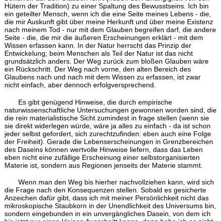
Hütern der Tradition) zu einer Spaltung des Bewusstseins. Ich bin
ein geteilter Mensch, wenn ich die eine Seite meines Lebens - die,
die mir Auskunft gibt über meine Herkunft und über meine Existenz
nach meinem Tod - nur mit dem Glauben begreifen darf, die andere
Seite - die, die mir die äußeren Erscheinungen erklärt - mit dem
Wissen erfassen kann. In der Natur herrscht das Prinzip der
Entwickelung; beim Menschen als Teil der Natur ist das nicht
grundsätzlich anders. Der Weg zurück zum bloßen Glauben wäre
ein Rückschritt. Der Weg nach vorne, den alten Bereich des
Glaubens nach und nach mit dem Wissen zu erfassen, ist zwar
nicht einfach, aber dennoch erfolgversprechend.
Es gibt genügend Hinweise, die durch empirische
naturwissenschaftliche Untersuchungen gewonnen worden sind, die
die rein materialistische Sicht zumindest in frage stellen (wenn sie
sie direkt widerlegen würde, wäre ja alles zu einfach - da ist schon
jeder selbst gefordert, sich zurechtzufinden: eben auch eine Folge
der Freiheit). Gerade die Lebenserscheinungen in Grenzbereichen
des Daseins können wertvolle Hinweise liefern, dass das Leben
eben nicht eine zufällige Erscheinung einer selbstorganisierten
Materie ist, sondern aus Regionen jenseits der Materie stammt.
Wenn man den Weg bis hierher nachvollziehen kann, wird sich
die Frage nach den Konsequenzen stellen. Sobald es gesicherte
Anzeichen dafür gibt, dass ich mit meiner Persönlichkeit nicht das
mikroskopische Staubkorn in der Unendlichkeit des Universums bin,
sondern eingebunden in ein unvergängliches Dasein, von dem ich