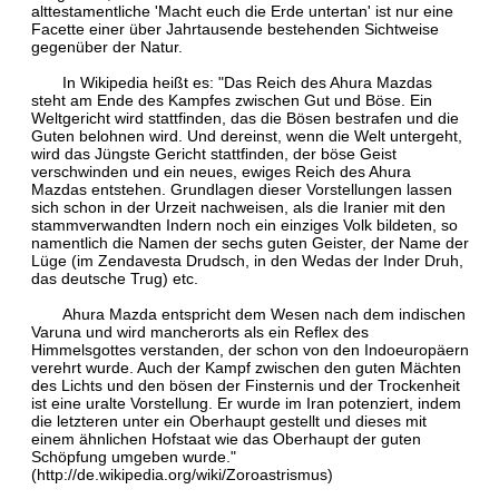
alttestamentliche 'Macht euch die Erde untertan' ist nur eine
Facette einer über Jahrtausende bestehenden Sichtweise
gegenüber der Natur.
In Wikipedia heißt es: "Das Reich des Ahura Mazdas
steht am Ende des Kampfes zwischen Gut und Böse. Ein
Weltgericht wird stattfinden, das die Bösen bestrafen und die
Guten belohnen wird. Und dereinst, wenn die Welt untergeht,
wird das Jüngste Gericht stattfinden, der böse Geist
verschwinden und ein neues, ewiges Reich des Ahura
Mazdas entstehen. Grundlagen dieser Vorstellungen lassen
sich schon in der Urzeit nachweisen, als die Iranier mit den
stammverwandten Indern noch ein einziges Volk bildeten, so
namentlich die Namen der sechs guten Geister, der Name der
Lüge (im Zendavesta Drudsch, in den Wedas der Inder Druh,
das deutsche Trug) etc.
Ahura Mazda entspricht dem Wesen nach dem indischen
Varuna und wird mancherorts als ein Reflex des
Himmelsgottes verstanden, der schon von den Indoeuropäern
verehrt wurde. Auch der Kampf zwischen den guten Mächten
des Lichts und den bösen der Finsternis und der Trockenheit
ist eine uralte Vorstellung. Er wurde im Iran potenziert, indem
die letzteren unter ein Oberhaupt gestellt und dieses mit
einem ähnlichen Hofstaat wie das Oberhaupt der guten
Schöpfung umgeben wurde."
(
http://de.wikipedia.org/wiki/Zoroastrismus
)