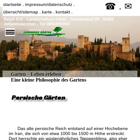
.
☎
✉
.
.
startseite
impressum/datenschutz
.
.
.
übersicht/sitemap
karte
kontakt
Ralph Eid . Landschaftsarchitekt . Gerbersdorf 25 . 84381
Johanniskirchen . Tel 08564/91004
Garten – Leben erleben
Eine kleine Philosophie des Gartens
Persische Gärten
Das alte persische Reich entstand auf einer Hochebene
im Iran, die sich von etwa 1000 bis 1500 m Höhe erstreckt.
Dort herrschte ein wüstenähnliches Steppenklima, also eher