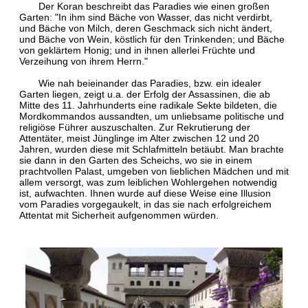
Der Koran beschreibt das Paradies wie einen großen
Garten: "In ihm sind Bäche von Wasser, das nicht verdirbt,
und Bäche von Milch, deren Geschmack sich nicht ändert,
und Bäche von Wein, köstlich für den Trinkenden; und Bäche
von geklärtem Honig; und in ihnen allerlei Früchte und
Verzeihung von ihrem Herrn."
Wie nah beieinander das Paradies, bzw. ein idealer
Garten liegen, zeigt u.a. der Erfolg der Assassinen, die ab
Mitte des 11. Jahrhunderts eine radikale Sekte bildeten, die
Mordkommandos aussandten, um unliebsame politische und
religiöse Führer auszuschalten. Zur Rekrutierung der
Attentäter, meist Jünglinge im Alter zwischen 12 und 20
Jahren, wurden diese mit Schlafmitteln betäubt. Man brachte
sie dann in den Garten des Scheichs, wo sie in einem
prachtvollen Palast, umgeben von lieblichen Mädchen und mit
allem versorgt, was zum leiblichen Wohlergehen notwendig
ist, aufwachten. Ihnen wurde auf diese Weise eine Illusion
vom Paradies vorgegaukelt, in das sie nach erfolgreichem
Attentat mit Sicherheit aufgenommen würden.