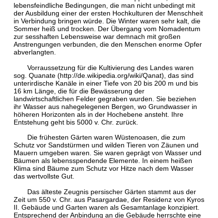
lebensfeindliche Bedingungen, die man nicht unbedingt mit
der Ausbildung einer der ersten Hochkulturen der Menschheit
in Verbindung bringen würde. Die Winter waren sehr kalt, die
Sommer heiß und trocken. Der Übergang vom Nomadentum
zur sesshaften Lebensweise war demnach mit großen
Anstrengungen verbunden, die den Menschen enorme Opfer
abverlangten.
Vorraussetzung für die Kultivierung des Landes waren
sog. Quanate (
http://de.wikipedia.org/wiki/Qanat
), das sind
unterirdische Kanäle in einer Tiefe von 20 bis 200 m und bis
16 km Länge, die für die Bewässerung der
landwirtschaftlichen Felder gegraben wurden. Sie beziehen
ihr Wasser aus nahegelegenen Bergen, wo Grundwasser in
höheren Horizonten als in der Hochebene ansteht. Ihre
Entstehung geht bis 5000 v. Chr. zurück.
Die frühesten Gärten waren Wüstenoasen, die zum
Schutz vor Sandstürmen und wilden Tieren von Zäunen und
Mauern umgeben waren. Sie waren geprägt von Wasser und
Bäumen als lebensspendende Elemente. In einem heißen
Klima sind Bäume zum Schutz vor Hitze nach dem Wasser
das wertvollste Gut.
Das älteste Zeugnis persischer Gärten stammt aus der
Zeit um 550 v. Chr. aus Pasargardae, der Residenz von Kyros
II. Gebäude und Garten waren als Gesamtanlage konzipiert.
Entsprechend der Anbindung an die Gebäude herrschte eine