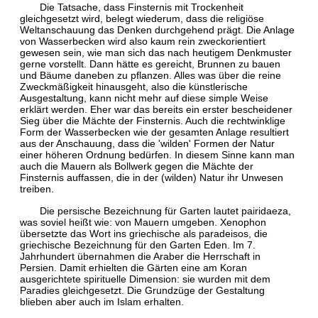
Die Tatsache, dass Finsternis mit Trockenheit
gleichgesetzt wird, belegt wiederum, dass die religiöse
Weltanschauung das Denken durchgehend prägt. Die Anlage
von Wasserbecken wird also kaum rein zweckorientiert
gewesen sein, wie man sich das nach heutigem Denkmuster
gerne vorstellt. Dann hätte es gereicht, Brunnen zu bauen
und Bäume daneben zu pflanzen. Alles was über die reine
Zweckmäßigkeit hinausgeht, also die künstlerische
Ausgestaltung, kann nicht mehr auf diese simple Weise
erklärt werden. Eher war das bereits ein erster bescheidener
Sieg über die Mächte der Finsternis. Auch die rechtwinklige
Form der Wasserbecken wie der gesamten Anlage resultiert
aus der Anschauung, dass die 'wilden' Formen der Natur
einer höheren Ordnung bedürfen. In diesem Sinne kann man
auch die Mauern als Bollwerk gegen die Mächte der
Finsternis auffassen, die in der (wilden) Natur ihr Unwesen
treiben.
Die persische Bezeichnung für Garten lautet pairidaeza,
was soviel heißt wie: von Mauern umgeben. Xenophon
übersetzte das Wort ins griechische als paradeisos, die
griechische Bezeichnung für den Garten Eden. Im 7.
Jahrhundert übernahmen die Araber die Herrschaft in
Persien. Damit erhielten die Gärten eine am Koran
ausgerichtete spirituelle Dimension: sie wurden mit dem
Paradies gleichgesetzt. Die Grundzüge der Gestaltung
blieben aber auch im Islam erhalten.