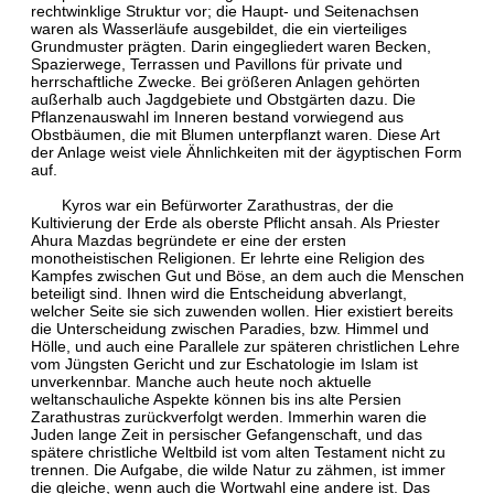
rechtwinklige Struktur vor; die Haupt- und Seitenachsen
waren als Wasserläufe ausgebildet, die ein vierteiliges
Grundmuster prägten. Darin eingegliedert waren Becken,
Spazierwege, Terrassen und Pavillons für private und
herrschaftliche Zwecke. Bei größeren Anlagen gehörten
außerhalb auch Jagdgebiete und Obstgärten dazu. Die
Pflanzenauswahl im Inneren bestand vorwiegend aus
Obstbäumen, die mit Blumen unterpflanzt waren. Diese Art
der Anlage weist viele Ähnlichkeiten mit der ägyptischen Form
auf.
Kyros war ein Befürworter Zarathustras, der die
Kultivierung der Erde als oberste Pflicht ansah. Als Priester
Ahura Mazdas begründete er eine der ersten
monotheistischen Religionen. Er lehrte eine Religion des
Kampfes zwischen Gut und Böse, an dem auch die Menschen
beteiligt sind. Ihnen wird die Entscheidung abverlangt,
welcher Seite sie sich zuwenden wollen. Hier existiert bereits
die Unterscheidung zwischen Paradies, bzw. Himmel und
Hölle, und auch eine Parallele zur späteren christlichen Lehre
vom Jüngsten Gericht und zur Eschatologie im Islam ist
unverkennbar. Manche auch heute noch aktuelle
weltanschauliche Aspekte können bis ins alte Persien
Zarathustras zurückverfolgt werden. Immerhin waren die
Juden lange Zeit in persischer Gefangenschaft, und das
spätere christliche Weltbild ist vom alten Testament nicht zu
trennen. Die Aufgabe, die wilde Natur zu zähmen, ist immer
die gleiche, wenn auch die Wortwahl eine andere ist. Das